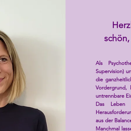
Herz
schön, 
Als Psychoth
Supervision) u
die ganzheitl
Vordergrund,
untrennbare Ei
Das Leben s
Herausforderu
aus der Balanc
Manchmal lasse