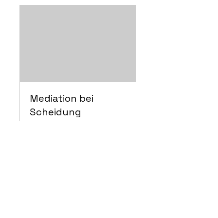
Mediation bei
Scheidung
1 Std.
200
€ 200
Euro
Buchen